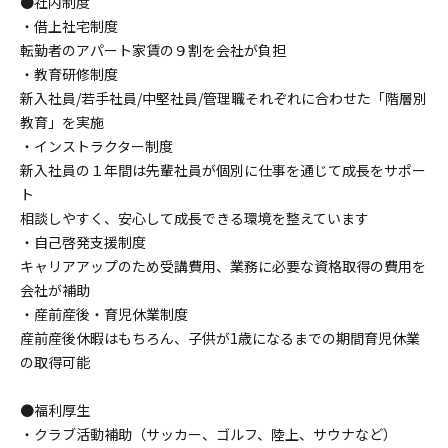
●社内制度
・借上社宅制度
転勤者のアパート家賃の９割を会社が負担
・教育研修制度
新入社員/若手社員/中堅社員/管理職それぞれに合わせた「階層別
教育」を実施
・インストラクター制度
新入社員の１年間は先輩社員が個別に仕事を通じて成長をサポー
ト
相談しやすく、安心して成長できる環境を整えています
・自己啓発支援制度
キャリアアップのため受講費用、業務に必要な資格取得の費用を
会社が補助
・産前産後・育児休業制度
産前産後休暇はもちろん、子供が1歳になるまでの期間育児休業
の取得可能
●福利厚生
・クラブ活動補助（サッカー、ゴルフ、陸上、サウナなど）